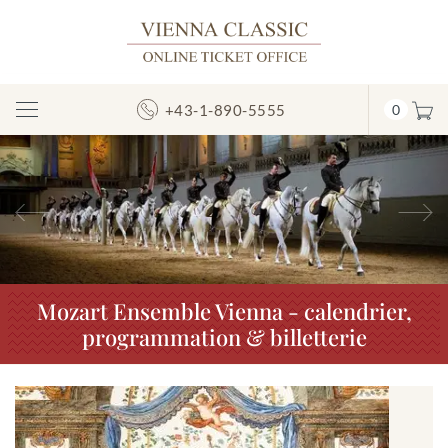
+43-1-890-5555
0
Afficher/masquer
la
navigation
Précédent
S
Mozart Ensemble Vienna - calendrier,
programmation & billetterie