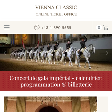
+43-1-890-5555
0
Afficher/masquer
la
navigation
Précédent
S
Concert de gala impérial - calendrier,
programmation & billetterie