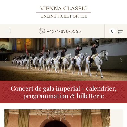
+43-1-890-5555
0
Afficher/masquer
la
navigation
Précédent
S
Concert de gala impérial - calendrier,
programmation & billetterie