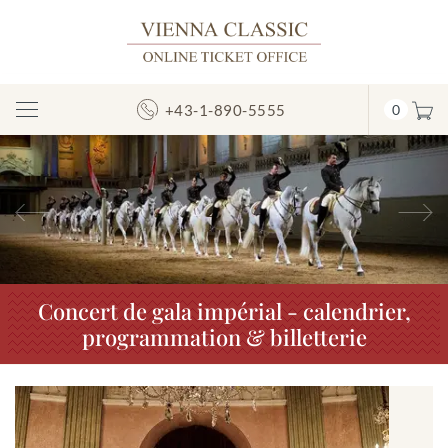
+43-1-890-5555
0
Afficher/masquer
la
navigation
Précédent
S
Concert de gala impérial - calendrier,
programmation & billetterie