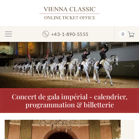
+43-1-890-5555
0
Afficher/masquer
la
navigation
Précédent
S
Concert de gala impérial - calendrier,
programmation & billetterie