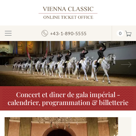
+43-1-890-5555
0
Afficher/masquer
la
navigation
Précédent
S
Concert et dîner de gala impérial -
calendrier, programmation & billetterie