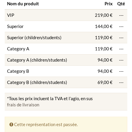
Nom du produit
Prix
Qté
VIP
219,00 €
---
Superior
144,00 €
---
Superior (children/students)
119,00 €
---
Category A
119,00 €
---
Category A (children/students)
94,00 €
---
Category B
94,00 €
---
Category B (children/students)
69,00 €
---
*Tous les prix incluent la TVA et l’agio, en sus
frais de livraison
Cette représentation est passée.