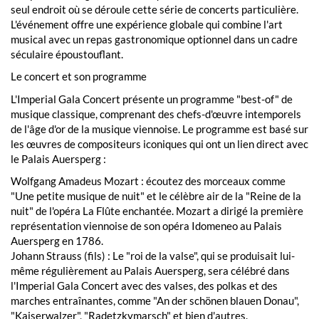
seul endroit où se déroule cette série de concerts particulière.
L'événement offre une expérience globale qui combine l'art
musical avec un repas gastronomique optionnel dans un cadre
séculaire époustouflant.
Le concert et son programme
L'Imperial Gala Concert présente un programme "best-of" de
musique classique, comprenant des chefs-d'œuvre intemporels
de l'âge d'or de la musique viennoise. Le programme est basé sur
les œuvres de compositeurs iconiques qui ont un lien direct avec
le Palais Auersperg :
Wolfgang Amadeus Mozart : écoutez des morceaux comme
"Une petite musique de nuit" et le célèbre air de la "Reine de la
nuit" de l'opéra La Flûte enchantée. Mozart a dirigé la première
représentation viennoise de son opéra Idomeneo au Palais
Auersperg en 1786.
Johann Strauss (fils) : Le "roi de la valse", qui se produisait lui-
même régulièrement au Palais Auersperg, sera célébré dans
l'Imperial Gala Concert avec des valses, des polkas et des
marches entraînantes, comme "An der schönen blauen Donau",
"Kaiserwalzer", "Radetzkymarsch" et bien d'autres.