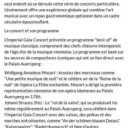
seul endroit où se déroule cette série de concerts particulière.
L'événement offre une expérience globale qui combine l'art
musical avec un repas gastronomique optionnel dans un cadre
séculaire époustouflant.
Le concert et son programme
L'Imperial Gala Concert présente un programme "best-of" de
musique classique, comprenant des chefs-d'œuvre intemporels
de l'âge d'or de la musique viennoise. Le programme est basé sur
les œuvres de compositeurs iconiques qui ont un lien direct avec
le Palais Auersperg :
Wolfgang Amadeus Mozart : écoutez des morceaux comme
"Une petite musique de nuit" et le célèbre air de la "Reine de la
nuit" de l'opéra La Flûte enchantée. Mozart a dirigé la première
représentation viennoise de son opéra Idomeneo au Palais
Auersperg en 1786.
Johann Strauss (fils) : Le "roi de la valse", qui se produisait lui-
même régulièrement au Palais Auersperg, sera célébré dans
l'Imperial Gala Concert avec des valses, des polkas et des
marches entraînantes, comme "An der schönen blauen Donau",
"Kaiserwalzer", "Radetzkymarsch" et bien d'autres.