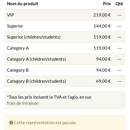
Nom du produit
Prix
Qté
VIP
219,00 €
---
Superior
144,00 €
---
Superior (children/students)
119,00 €
---
Category A
119,00 €
---
Category A (children/students)
94,00 €
---
Category B
94,00 €
---
Category B (children/students)
69,00 €
---
*Tous les prix incluent la TVA et l’agio, en sus
frais de livraison
Cette représentation est passée.