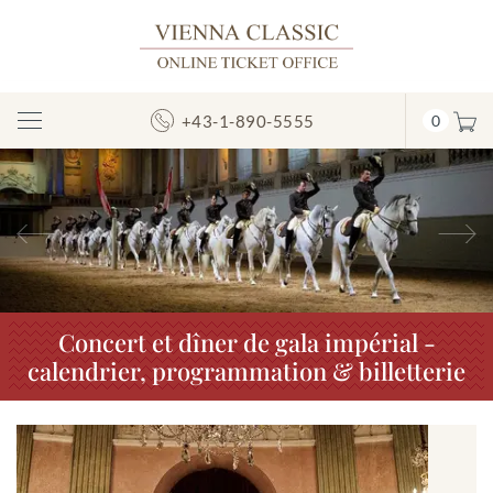
+43-1-890-5555
0
Afficher/masquer
la
navigation
Précédent
S
Concert et dîner de gala impérial -
calendrier, programmation & billetterie