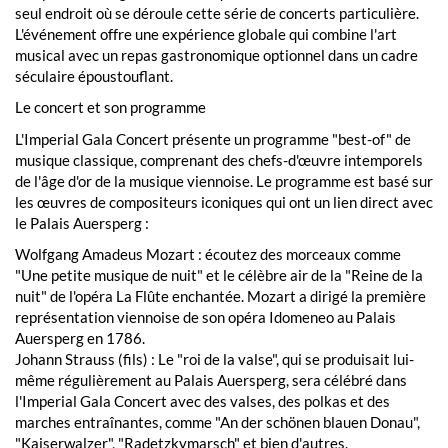
seul endroit où se déroule cette série de concerts particulière.
L'événement offre une expérience globale qui combine l'art
musical avec un repas gastronomique optionnel dans un cadre
séculaire époustouflant.
Le concert et son programme
L'Imperial Gala Concert présente un programme "best-of" de
musique classique, comprenant des chefs-d'œuvre intemporels
de l'âge d'or de la musique viennoise. Le programme est basé sur
les œuvres de compositeurs iconiques qui ont un lien direct avec
le Palais Auersperg :
Wolfgang Amadeus Mozart : écoutez des morceaux comme
"Une petite musique de nuit" et le célèbre air de la "Reine de la
nuit" de l'opéra La Flûte enchantée. Mozart a dirigé la première
représentation viennoise de son opéra Idomeneo au Palais
Auersperg en 1786.
Johann Strauss (fils) : Le "roi de la valse", qui se produisait lui-
même régulièrement au Palais Auersperg, sera célébré dans
l'Imperial Gala Concert avec des valses, des polkas et des
marches entraînantes, comme "An der schönen blauen Donau",
"Kaiserwalzer", "Radetzkymarsch" et bien d'autres.