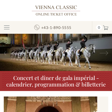
+43-1-890-5555
0
Afficher/masquer
la
navigation
Précédent
S
Concert et dîner de gala impérial -
calendrier, programmation & billetterie