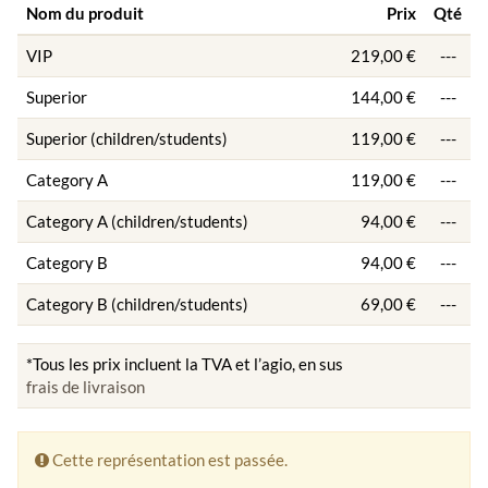
Nom du produit
Prix
Qté
VIP
219,00 €
---
Superior
144,00 €
---
Superior (children/students)
119,00 €
---
Category A
119,00 €
---
Category A (children/students)
94,00 €
---
Category B
94,00 €
---
Category B (children/students)
69,00 €
---
*Tous les prix incluent la TVA et l’agio, en sus
frais de livraison
Cette représentation est passée.