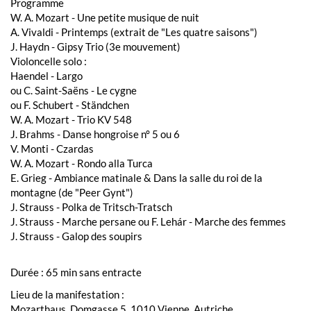
Programme
W. A. Mozart - Une petite musique de nuit
A. Vivaldi - Printemps (extrait de "Les quatre saisons")
J. Haydn - Gipsy Trio (3e mouvement)
Violoncelle solo :
Haendel - Largo
ou C. Saint-Saëns - Le cygne
ou F. Schubert - Ständchen
W. A. Mozart - Trio KV 548
J. Brahms - Danse hongroise n° 5 ou 6
V. Monti - Czardas
W. A. Mozart - Rondo alla Turca
E. Grieg - Ambiance matinale & Dans la salle du roi de la
montagne (de "Peer Gynt")
J. Strauss - Polka de Tritsch-Tratsch
J. Strauss - Marche persane ou F. Lehár - Marche des femmes
J. Strauss - Galop des soupirs
Durée : 65 min sans entracte
Lieu de la manifestation :
Mozarthaus, Domgasse 5, 1010 Vienne, Autriche