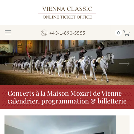
+43-1-890-5555
0
Afficher/masquer
la
navigation
Précédent
S
Concerts à la Maison Mozart de Vienne -
calendrier, programmation & billetterie