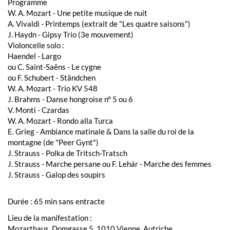
Programme
W. A. Mozart - Une petite musique de nuit
A. Vivaldi - Printemps (extrait de "Les quatre saisons")
J. Haydn - Gipsy Trio (3e mouvement)
Violoncelle solo :
Haendel - Largo
ou C. Saint-Saëns - Le cygne
ou F. Schubert - Ständchen
W. A. Mozart - Trio KV 548
J. Brahms - Danse hongroise n° 5 ou 6
V. Monti - Czardas
W. A. Mozart - Rondo alla Turca
E. Grieg - Ambiance matinale & Dans la salle du roi de la
montagne (de "Peer Gynt")
J. Strauss - Polka de Tritsch-Tratsch
J. Strauss - Marche persane ou F. Lehár - Marche des femmes
J. Strauss - Galop des soupirs
Durée : 65 min sans entracte
Lieu de la manifestation :
Mozarthaus, Domgasse 5, 1010 Vienne, Autriche