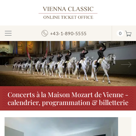
+43-1-890-5555
0
Afficher/masquer
la
navigation
Précédent
S
Concerts à la Maison Mozart de Vienne -
calendrier, programmation & billetterie