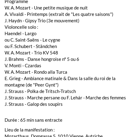
Programme
W. A. Mozart - Une petite musique de nuit
A. Vivaldi - Printemps (extrait de "Les quatre saisons")
J. Haydn - Gipsy Trio (3e mouvement)
Violoncelle solo :
Haendel - Largo
ou C. Saint-Saëns - Le cygne
ou F. Schubert - Ständchen
W. A. Mozart - Trio KV 548
J. Brahms - Danse hongroise n° 5 ou 6
V. Monti - Czardas
W. A. Mozart - Rondo alla Turca
E. Grieg - Ambiance matinale & Dans la salle du roi de la
montagne (de "Peer Gynt")
J. Strauss - Polka de Tritsch-Tratsch
J. Strauss - Marche persane ou F. Lehár - Marche des femmes
J. Strauss - Galop des soupirs
Durée : 65 min sans entracte
Lieu de la manifestation :
Mozarthaus, Domgasse 5, 1010 Vienne, Autriche