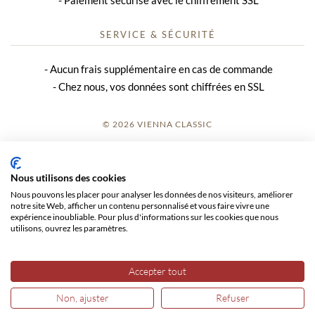
Paiement sécurisé avec le chiffrement SSL
SERVICE & SÉCURITÉ
Aucun frais supplémentaire en cas de commande
Chez nous, vos données sont chiffrées en SSL
© 2026 VIENNA CLASSIC
S’INSCRIRE
Nous utilisons des cookies
AVIS SUR LE SITE
Nous pouvons les placer pour analyser les données de nos visiteurs, améliorer
notre site Web, afficher un contenu personnalisé et vous faire vivre une
CGV
expérience inoubliable. Pour plus d'informations sur les cookies que nous
utilisons, ouvrez les paramètres.
CONFIDENTIALITÉ
Accepter tout
Non, ajuster
Refuser