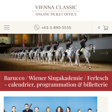
+43-1-890-5555
0
Afficher/masquer
la
navigation
Précédent
S
Barucco / Wiener Singakademie / Ferlesch
- calendrier, programmation & billetterie