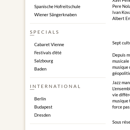
Xavi Pen
Pere Nola
Spanische Hofreitschule
Ivan Kov
Wiener Sängerknaben
Albert E
SPECIALS
Sept cult
Cabaret Vienne
Festivals d'été
Depuis ma
Salzbourg
musicale 
musique r
Baden
géopoliti
Jazz man
INTERNATIONAL
L'ensembl
vie diffé
Berlin
musique t
force pas
Budapest
Dresden
Sous rése