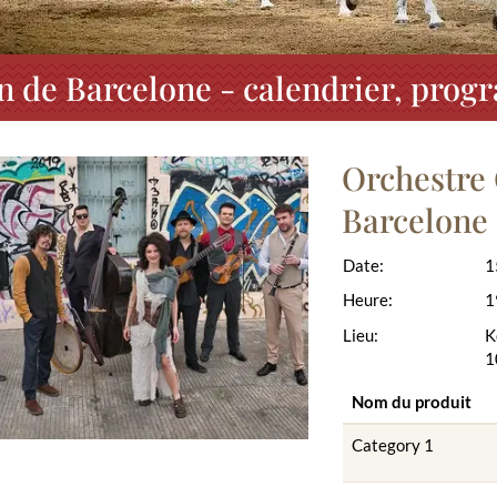
n de Barcelone - calendrier, progr
Orchestre 
Barcelone
Date:
1
Heure:
1
Lieu:
K
1
Nom du produit
Category 1