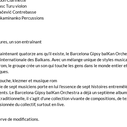
dón Clarinette
sc Turu violon
ačević Contrebasse
nkaminanko Percussions
ures, un son entraînant
intenant quatorze ans qu'il existe, le Barcelona Gipsy balKan Orches
internationale des Balkans. Avec un mélange unique de styles musicau
om, le groupe crée un son qui touche les gens dans le monde entier et 
ques.
ouche, klezmer et musique rom
e de sept musiciens porte en lui l'essence de sept histoires entremêl
rents. Le Barcelona Gipsy balKan Orchestra a déjà un septième album s
raditionnelle, il s'agit d'une collection vivante de compositions, de t
sionnée du collectif, surtout en live.
rve de modifications.