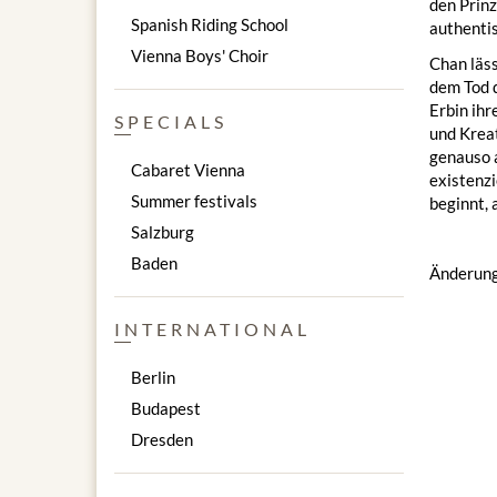
den Prin
Spanish Riding School
authenti
Vienna Boys' Choir
Chan läss
dem Tod d
Erbin ihr
SPECIALS
und Kreat
genauso a
Cabaret Vienna
existenzi
Summer festivals
beginnt, 
Salzburg
Baden
Änderung
INTERNATIONAL
Berlin
Budapest
Dresden