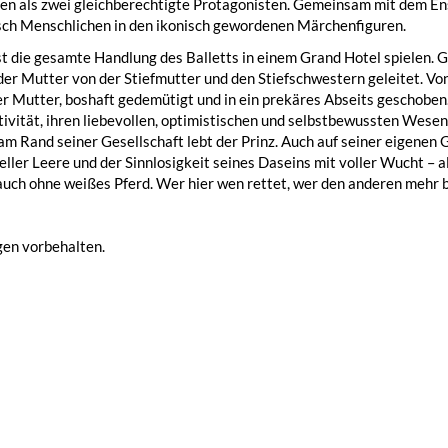
zen als zwei gleichberechtigte Protagonisten. Gemeinsam mit dem E
sch Menschlichen in den ikonisch gewordenen Märchenfiguren.
t die gesamte Handlung des Balletts in einem Grand Hotel spielen. G
er Mutter von der Stiefmutter und den Stiefschwestern geleitet. Von
er Mutter, boshaft gedemütigt und in ein prekäres Abseits geschoben. 
ivität, ihren liebevollen, optimistischen und selbstbewussten Wese
m Rand seiner Gesellschaft lebt der Prinz. Auch auf seiner eigenen 
eller Leere und der Sinnlosigkeit seines Daseins mit voller Wucht – als
auch ohne weißes Pferd. Wer hier wen rettet, wer den anderen mehr be
en vorbehalten.