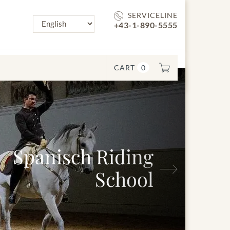
SERVICELINE
+43-1-890-5555
CART
0
Spanisch Riding
Next
School