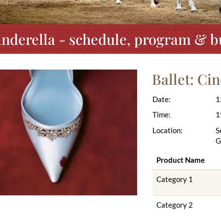
Cinderella - schedule, program & bu
Ballet: Ci
Date:
1
Time:
1
Location:
S
G
Product Name
Category 1
Category 2