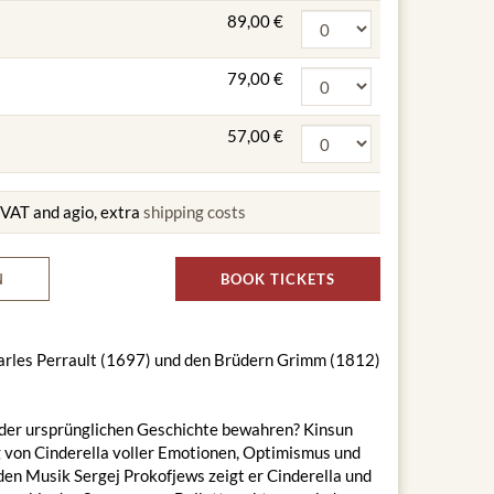
89,00 €
79,00 €
57,00 €
g VAT and agio, extra
shipping costs
N
BOOK TICKETS
arles Perrault (1697) und den Brüdern Grimm (1812)
der ursprünglichen Geschichte bewahren? Kinsun
g von Cinderella voller Emotionen, Optimismus und
den Musik Sergej Prokofjews zeigt er Cinderella und