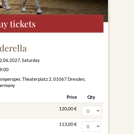
y tickets
nderella
2.06.2027, Saturday
9:00
emperoper, Theaterplatz 2, 01067 Dresden,
ermany
Price
Qty
120,00 €
113,00 €