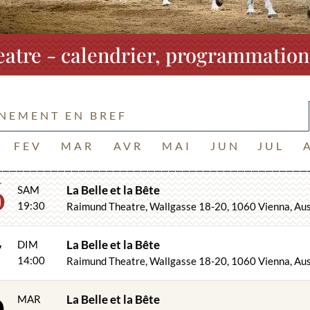
tre - calendrier, programmation 
ÉNEMENT EN BREF
FEV
MAR
AVR
MAI
JUN
JUL
6
La Belle et la Bête
SAM
19:30
Raimund Theatre, Wallgasse 18-20, 1060 Vienna, Aus
7
La Belle et la Bête
DIM
14:00
Raimund Theatre, Wallgasse 18-20, 1060 Vienna, Aus
9
La Belle et la Bête
MAR