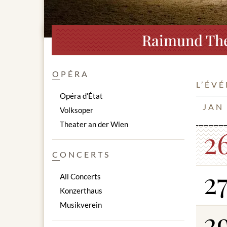
Raimund Thea
OPÉRA
L’ÉV
Opéra d'État
JAN
Volksoper
Theater an der Wien
2
CONCERTS
2
All Concerts
Konzerthaus
Musikverein
2