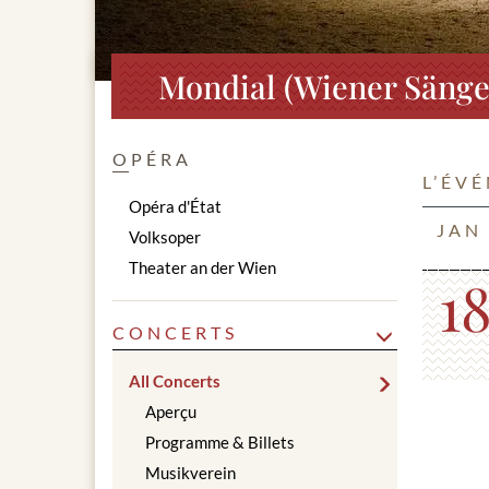
Mondial (Wiener Sänge
OPÉRA
L’ÉV
Opéra d'État
JAN
Volksoper
Theater an der Wien
1
CONCERTS
All Concerts
Aperçu
Programme & Billets
Musikverein