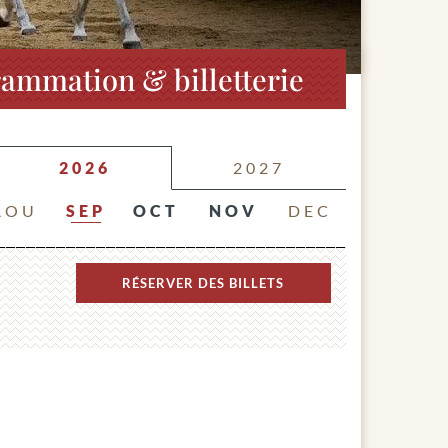
ammation & billetterie
2026
2027
AOU
SEP
OCT
NOV
DEC
RÉSERVER
DES BILLETS