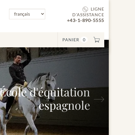
LIGNE
D’ASSISTANCE
+43-1-890-5555
PANIER
0
cole d'équitation
Suivant
espagnole