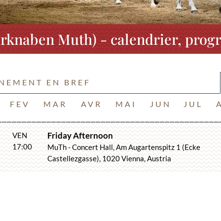
rknaben Muth) - calendrier, progr
ÉNEMENT EN BREF
FEV
MAR
AVR
MAI
JUN
JUL
8
Friday Afternoon
VEN
17:00
MuTh - Concert Hall, Am Augartenspitz 1 (Ecke
Castellezgasse), 1020 Vienna, Austria