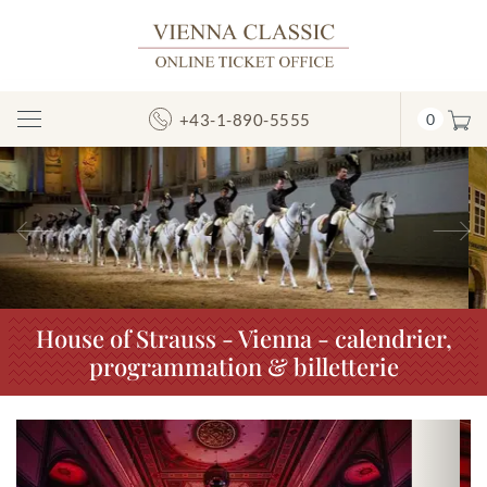
+43-1-890-5555
0
Afficher/masquer
la
navigation
Précédent
S
House of Strauss - Vienna - calendrier,
programmation & billetterie