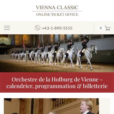
+43-1-890-5555
0
Afficher/masquer
la
navigation
Précédent
S
Orchestre de la Hofburg de Vienne -
calendrier, programmation & billetterie