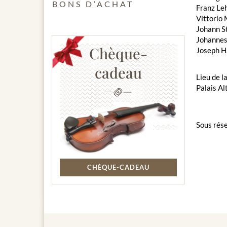
BONS D’ACHAT
Franz Leh
Vittorio 
Johann S
Johannes
Chèque-
Joseph Ha
cadeau
Lieu de l
Palais Al
Sous rése
CHÈQUE-CADEAU