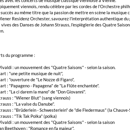
s avec les concerts de musique classique viennoise à Vienne.
piquement viennois, rendu célèbre par les cordes de l'Orchestre phil
 succès au même titre que la passion de mettre en scène la musique c
Wiener Residenz Orchester, savourez l'interprétation authentique d
 vives des Danses de Johann Strauss, l'espièglerie des Quatre Saison
n.
rts du programme :
ivaldi : un mouvement des "Quatre Saisons" - selon la saison.
rt : "une petite musique de nuit",
rt : "ouverture de "Le Nozze di Figaro",
rt : "Papageno - Papagena" de "La Flûte enchantée".
rt : "La ci darem la mano" de "Don Giovanni".
rauss : "Wiener Blut" (sang viennois)
rauss : "La valse du Danube".
rauss : "Brüderlein - Schwesterlein" de "die Fledermaus" (la Chauve-
rauss : "Tik Tak Polka" (polka)
ivaldi : un mouvement des "Quatre Saisons" - selon la saison
an Beethoven : "Romance en fa majeur".