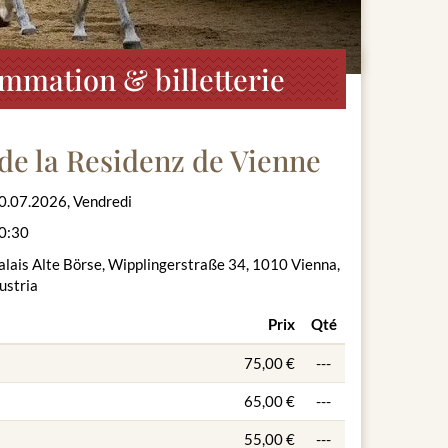
ammation & billetterie
de la Residenz de Vienne
0.07.2026, Vendredi
0:30
alais Alte Börse, Wipplingerstraße 34, 1010 Vienna,
ustria
Prix
Qté
75,00 €
---
65,00 €
---
55,00 €
---