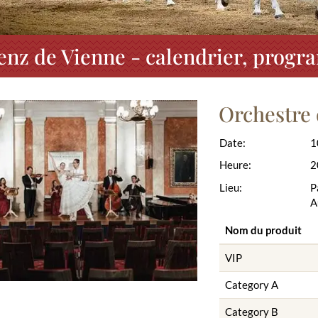
enz de Vienne - calendrier, progr
Orchestre 
Date:
1
Heure:
2
Lieu:
P
A
Nom du produit
VIP
Category A
Category B