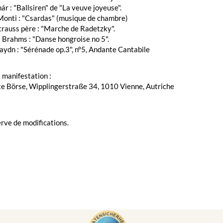
ár : "Ballsiren" de "La veuve joyeuse".
Monti : "Csardas" (musique de chambre)
trauss père : "Marche de Radetzky".
 Brahms : "Danse hongroise no 5".
ydn : "Sérénade op.3", n°5, Andante Cantabile
a manifestation :
te Börse, Wipplingerstraße 34, 1010 Vienne, Autriche
rve de modifications.