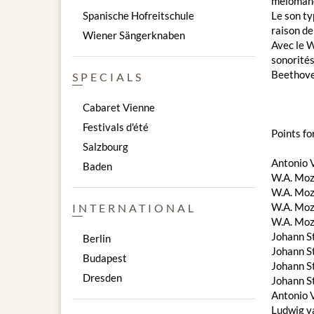
mélomane
Spanische Hofreitschule
Le son ty
raison de
Wiener Sängerknaben
Avec le 
sonorités
Beethove
SPECIALS
Cabaret Vienne
Festivals d'été
Points fo
Salzbourg
Antonio V
Baden
W.A. Moza
W.A. Moza
W.A. Moza
INTERNATIONAL
W.A. Moza
Johann St
Berlin
Johann St
Budapest
Johann St
Dresden
Johann St
Antonio V
Ludwig v