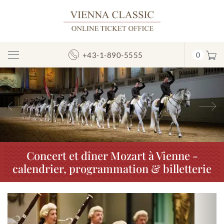
+43-1-890-5555
0
Afficher/masquer
la
navigation
Précédent
S
Concert et dîner Mozart à Vienne -
calendrier, programmation & billetterie