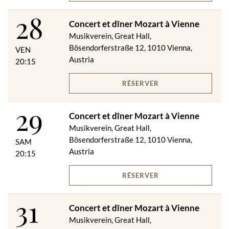
28
Sous réserve de modifications.
Concert et dîner Mozart à Vienne
Musikverein, Great Hall,
Annulation gratuite des réservations de dîner et de concert
jusqu'à 48 heures avant le concert. (Non applicable aux billets
Bösendorferstraße 12, 1010 Vienna,
VEN
électroniques.)
Austria
20:15
RÉSERVER
29
Concert et dîner Mozart à Vienne
Musikverein, Great Hall,
Bösendorferstraße 12, 1010 Vienna,
SAM
Austria
20:15
RÉSERVER
31
Concert et dîner Mozart à Vienne
Musikverein, Great Hall,