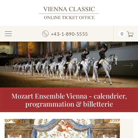
+43-1-890-5555
0
Afficher/masquer
la
navigation
Précédent
S
Mozart Ensemble Vienna - calendrier,
programmation & billetterie