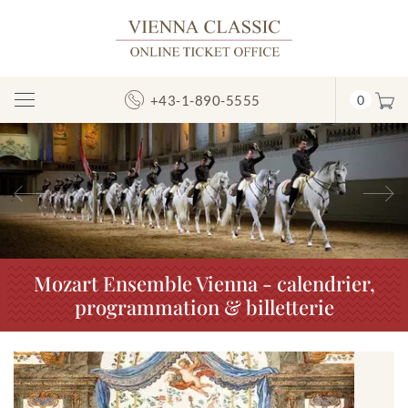
+43-1-890-5555
0
Afficher/masquer
la
navigation
Précédent
S
Mozart Ensemble Vienna - calendrier,
programmation & billetterie