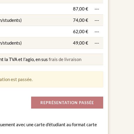
87,00 €
---
n/students)
74,00 €
---
62,00 €
---
n/students)
49,00 €
---
nt la TVA et l’agio, en sus
frais de livraison
tion est passée.
REPRÉSENTATION PASSÉE
iquement avec une carte d'étudiant au format carte