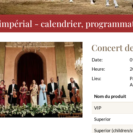
impérial - calendrier, programmat
Concert de
Date:
0
Heure:
2
Lieu:
P
A
Nom du produit
VIP
Superior
Superior (children/