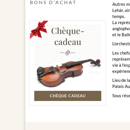
BONS D’ACHAT
Autres m
Lehár, ai
temps.
La repré
Chèque-
anglophon
et le Bal
cadeau
L'orchest
Les chefs
représent
vie à l'e
expérienc
Lieu de l
Palais A
Sous rése
CHÈQUE-CADEAU