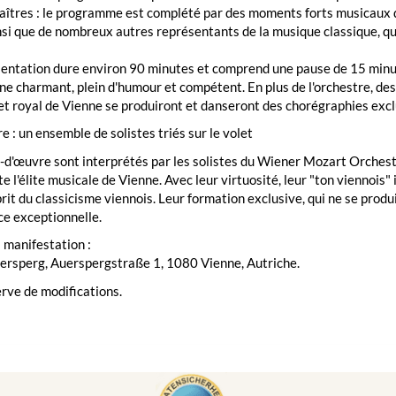
aîtres : le programme est complété par des moments forts musicaux 
nsi que de nombreux autres représentants de la musique classique, qu
sentation dure environ 90 minutes et comprend une pause de 15 minu
e charmant, plein d'humour et compétent. En plus de l'orchestre, de
let royal de Vienne se produiront et danseront des chorégraphies excl
re : un ensemble de solistes triés sur le volet
-d'œuvre sont interprétés par les solistes du Wiener Mozart Orches
e l'élite musicale de Vienne. Avec leur virtuosité, leur "ton viennois" 
sprit du classicisme viennois. Leur formation exclusive, qui ne se prod
e exceptionnelle.
a manifestation :
uersperg, Auerspergstraße 1, 1080 Vienne, Autriche.
rve de modifications.