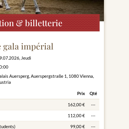
ion & billetterie
 gala impérial
9.07.2026, Jeudi
0:00
alais Auersperg, Auerspergstraße 1, 1080 Vienna,
ustria
Prix
Qté
162,00 €
---
112,00 €
---
students)
99,00 €
---