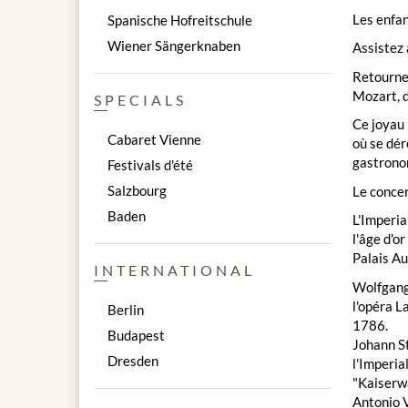
Les enfan
Spanische Hofreitschule
Wiener Sängerknaben
Assistez 
Retournez
Mozart, d
SPECIALS
Ce joyau 
Cabaret Vienne
où se dér
gastronom
Festivals d'été
Salzbourg
Le conce
Baden
L'Imperi
l'âge d'o
Palais Au
INTERNATIONAL
Wolfgang 
l'opéra L
Berlin
1786.
Budapest
Johann St
Dresden
l'Imperia
"Kaiserwa
Antonio V