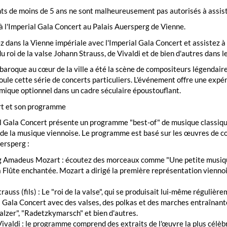
ts de moins de 5 ans ne sont malheureusement pas autorisés à assist
à l'Imperial Gala Concert au Palais Auersperg de Vienne.
 dans la Vienne impériale avec l'Imperial Gala Concert et assistez à
u roi de la valse Johann Strauss, de Vivaldi et de bien d'autres dans l
baroque au cœur de la ville a été la scène de compositeurs légendaires
oule cette série de concerts particuliers. L'événement offre une expé
ique optionnel dans un cadre séculaire époustouflant.
rt et son programme
al Gala Concert présente un programme "best-of" de musique classiq
r de la musique viennoise. Le programme est basé sur les œuvres de co
ersperg :
Amadeus Mozart : écoutez des morceaux comme "Une petite musique de
a Flûte enchantée. Mozart a dirigé la première représentation vienn
rauss (fils) : Le "roi de la valse", qui se produisait lui-même réguliè
l Gala Concert avec des valses, des polkas et des marches entraînan
lzer", "Radetzkymarsch" et bien d'autres.
ivaldi : le programme comprend des extraits de l'œuvre la plus célèb