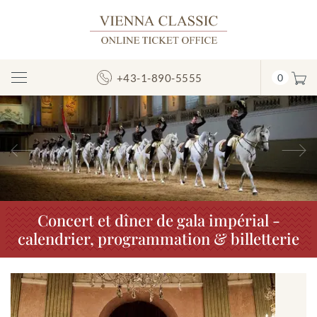
+43-1-890-5555
0
Afficher/masquer
la
navigation
Précédent
S
Concert et dîner de gala impérial -
calendrier, programmation & billetterie