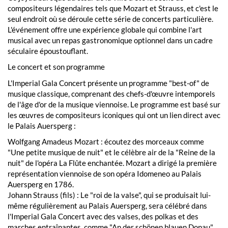
compositeurs légendaires tels que Mozart et Strauss, et c'est le
seul endroit où se déroule cette série de concerts particulière.
L'événement offre une expérience globale qui combine l'art
musical avec un repas gastronomique optionnel dans un cadre
séculaire époustouflant.
Le concert et son programme
L'Imperial Gala Concert présente un programme "best-of" de
musique classique, comprenant des chefs-d'œuvre intemporels
de l'âge d'or de la musique viennoise. Le programme est basé sur
les œuvres de compositeurs iconiques qui ont un lien direct avec
le Palais Auersperg :
Wolfgang Amadeus Mozart : écoutez des morceaux comme
"Une petite musique de nuit" et le célèbre air de la "Reine de la
nuit" de l'opéra La Flûte enchantée. Mozart a dirigé la première
représentation viennoise de son opéra Idomeneo au Palais
Auersperg en 1786.
Johann Strauss (fils) : Le "roi de la valse", qui se produisait lui-
même régulièrement au Palais Auersperg, sera célébré dans
l'Imperial Gala Concert avec des valses, des polkas et des
marches entraînantes, comme "An der schönen blauen Donau",