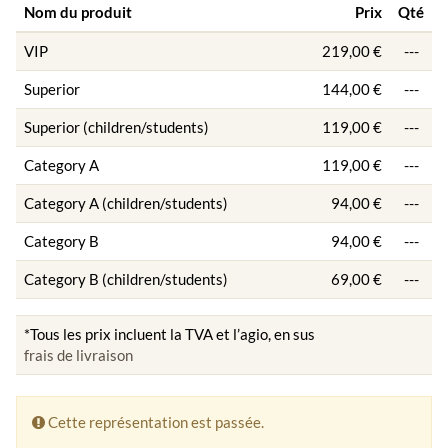
Nom du produit
Prix
Qté
VIP
219,00 €
---
Superior
144,00 €
---
Superior (children/students)
119,00 €
---
Category A
119,00 €
---
Category A (children/students)
94,00 €
---
Category B
94,00 €
---
Category B (children/students)
69,00 €
---
*Tous les prix incluent la TVA et l’agio, en sus
frais de livraison
Cette représentation est passée.