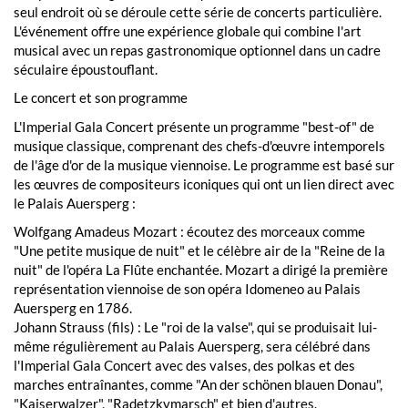
seul endroit où se déroule cette série de concerts particulière.
L'événement offre une expérience globale qui combine l'art
musical avec un repas gastronomique optionnel dans un cadre
séculaire époustouflant.
Le concert et son programme
L'Imperial Gala Concert présente un programme "best-of" de
musique classique, comprenant des chefs-d'œuvre intemporels
de l'âge d'or de la musique viennoise. Le programme est basé sur
les œuvres de compositeurs iconiques qui ont un lien direct avec
le Palais Auersperg :
Wolfgang Amadeus Mozart : écoutez des morceaux comme
"Une petite musique de nuit" et le célèbre air de la "Reine de la
nuit" de l'opéra La Flûte enchantée. Mozart a dirigé la première
représentation viennoise de son opéra Idomeneo au Palais
Auersperg en 1786.
Johann Strauss (fils) : Le "roi de la valse", qui se produisait lui-
même régulièrement au Palais Auersperg, sera célébré dans
l'Imperial Gala Concert avec des valses, des polkas et des
marches entraînantes, comme "An der schönen blauen Donau",
"Kaiserwalzer", "Radetzkymarsch" et bien d'autres.