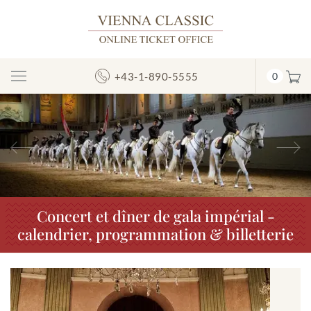
+43-1-890-5555
0
Afficher/masquer
la
navigation
Précédent
S
Concert et dîner de gala impérial -
calendrier, programmation & billetterie