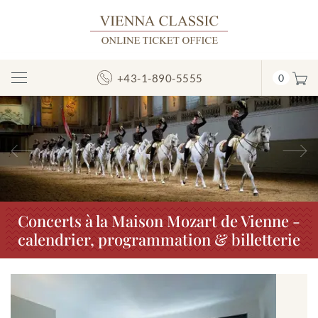
+43-1-890-5555
0
Afficher/masquer
la
navigation
Précédent
S
Concerts à la Maison Mozart de Vienne -
calendrier, programmation & billetterie