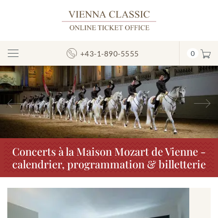
+43-1-890-5555
0
Afficher/masquer
la
navigation
Précédent
S
Concerts à la Maison Mozart de Vienne -
calendrier, programmation & billetterie