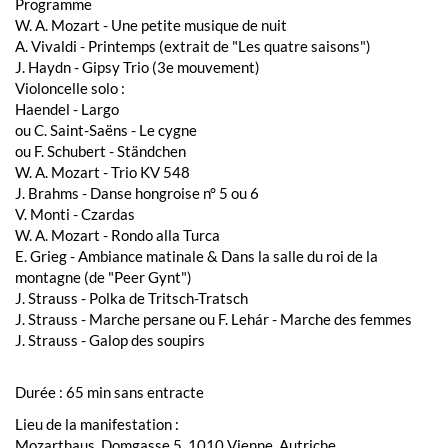
Programme
W. A. Mozart - Une petite musique de nuit
A. Vivaldi - Printemps (extrait de "Les quatre saisons")
J. Haydn - Gipsy Trio (3e mouvement)
Violoncelle solo :
Haendel - Largo
ou C. Saint-Saëns - Le cygne
ou F. Schubert - Ständchen
W. A. Mozart - Trio KV 548
J. Brahms - Danse hongroise n° 5 ou 6
V. Monti - Czardas
W. A. Mozart - Rondo alla Turca
E. Grieg - Ambiance matinale & Dans la salle du roi de la
montagne (de "Peer Gynt")
J. Strauss - Polka de Tritsch-Tratsch
J. Strauss - Marche persane ou F. Lehár - Marche des femmes
J. Strauss - Galop des soupirs
Durée : 65 min sans entracte
Lieu de la manifestation :
Mozarthaus, Domgasse 5, 1010 Vienne, Autriche