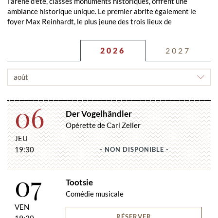
l'arène d'été, classés monuments historiques, offrent une
ambiance historique unique. Le premier abrite également le
foyer Max Reinhardt, le plus jeune des trois lieux de
représentation.
Sous réserve de modifications.
2026
2027
CHOISIR
LE
MOIS
06
Der Vogelhändler
Opérette de Carl Zeller
JEU
19:30
- NON DISPONIBLE -
07
Tootsie
Comédie musicale
VEN
RÉSERVER