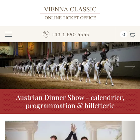
+43-1-890-5555
0
Afficher/masquer
la
navigation
Précédent
S
Austrian Dinner Show - calendrier,
programmation & billetterie