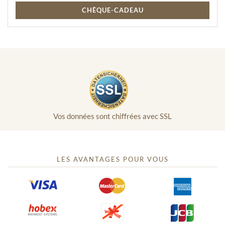
"Edelweiss" - ainsi que des "Landlers" typiques présentés
CHÈQUE-CADEAU
comme intermède dansé.
Scène 3 : "Sur le beau Danube bleu" ...
Un feu d'artifice de célèbres airs d'opérette de Vienne, les
œuvres les plus connues des compositeurs Johann Strauss,
Robert Stolz et Franz Lehar - comme par exemple "Der
Zigeunerbaron", "Wiener Blut" et bien d'autres ! En point
d'orgue et en guise de conclusion, notre ballet présente bien
entendu les plus belles valses viennoises - comme par exemple
"An der schönen blauen Donau" (Le beau Danube bleu).
Vos données sont chiffrées avec SSL
La troupe :
L'"Austrian Dinner Show Ensemble" se compose d'excellents
musiciens, de chanteurs solistes de premier ordre et de
danseurs pleins de tempérament, qui se produisent en costumes
LES AVANTAGES POUR VOUS
des différentes régions du pays, en accord avec le thème
musical présenté. Nos artistes enthousiasmeront vos invités
avec les trésors musicaux de l'Autriche d'une manière
charmante.
Prestations comprises dans le prix :
programme musical en 3 scènes