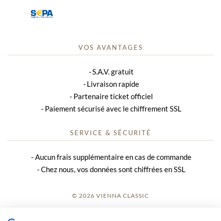
Dîner / menu à 3 plats de la cuisine autrichienne / sans boissons.
Le menu
Variation de hors-d'œuvre viennois
Roulade de bœuf farcie de légumes, servie avec un gratin de
VOS AVANTAGES
pommes de terre
Buttermilchschmarrn de la poêle géante avec
S.A.V. gratuit
Zwetschkenröster
Livraison rapide
Le lieu de la manifestation
Partenaire ticket officiel
Au cœur de Vienne - directement sur la Ringstrasse - dans les
caves voûtées du célèbre hôtel de ville de Vienne, se trouvent
Paiement sécurisé avec le chiffrement SSL
les salles et les salons de la cave de l'hôtel de ville de Vienne,
récemment rénovés en 2005, avec leur ambiance unique. Ici, la
SERVICE & SÉCURITÉ
tradition de l'hospitalité viennoise se perpétue à un haut niveau.
Le "Austrian Dinner Show" a lieu au WIENER
Aucun frais supplémentaire en cas de commande
RATHAUSKELLER.
Chez nous, vos données sont chiffrées en SSL
Adresse : Rathausplatz 1 / 1010 Vienne
Situation : Directement sur la Ringstrasse / dans l'hôtel de ville
de Vienne
© 2026 VIENNA CLASSIC
S’INSCRIRE