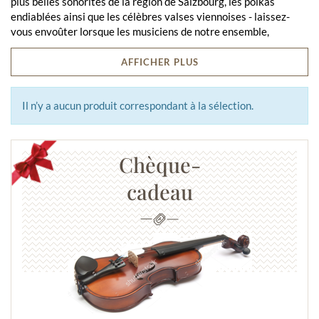
plus belles sonorités de la région de Salzbourg, les polkas
endiablées ainsi que les célèbres valses viennoises - laissez-
vous envoûter lorsque les musiciens de notre ensemble,
accompagnés d'excellents chanteurs et de danseurs fougueux,
présentent les trésors musicaux de l'Autriche dans un spectacle
AFFICHER PLUS
haut en couleurs.
Le programme :
Il n’y a aucun produit correspondant à la sélection.
Entre les plats, nos invités assistent à un programme plein
d'entrain, divisé en trois blocs de spectacle variés. Pendant le
dîner, l'orchestre vous divertira avec de la musique de salon
Chèque-
viennoise pleine d'ambiance !
Les scènes
cadeau
1ère scène : On se donne des roses au Tyrol ...
Accueil musical par l'ensemble des artistes suivi de titres de
l'opérette "L'oiseleur" ainsi que de titres instrumentaux avec
danse - par exemple la "Marche nuptiale du Zillertal" et d'autres
mélodies connues du Tyrol.
Scène 2 : "Im Salzkammergut, da kann man gut ...".
Extraits de l'opérette "Im Weissen Rössl am Wolfgangsee",
mélodies connues du film "The Sound of Music", par ex.