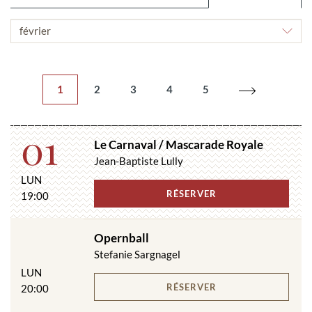
CHOISIR
LE
MOIS
1
2
3
4
5
01
Le Carnaval / Mascarade Royale
Jean-Baptiste Lully
LUN
RÉSERVER
19:00
Opernball
Stefanie Sargnagel
LUN
RÉSERVER
20:00