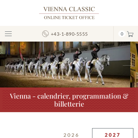
+43-1-890-5555
0
Afficher/masquer
la
navigation
Précédent
S
Vienna - calendrier, programmation &
billetterie
2026
2027