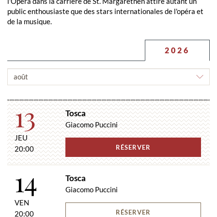
l'Opéra dans la carrière de St. Margarethen attire autant un
public enthousiaste que des stars internationales de l'opéra et
de la musique.
La carrière de St. Margarethen est la plus grande scène
naturelle d'Europe. Grâce à son acoustique et à son atmosphère
2026
impressionnante, cette salle de concert naturelle à ciel ouvert
de 7000 m2 garantit un plaisir de concert inoubliable.
CHOISIR
LE
MOIS
13
Tosca
Giacomo Puccini
JEU
RÉSERVER
20:00
14
Tosca
Giacomo Puccini
VEN
RÉSERVER
20:00