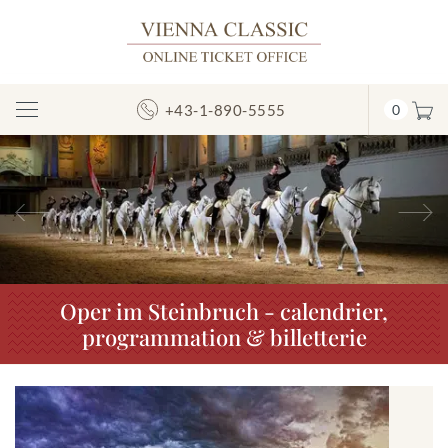
+43-1-890-5555
0
Afficher/masquer
la
navigation
Précédent
S
Oper im Steinbruch - calendrier,
programmation & billetterie