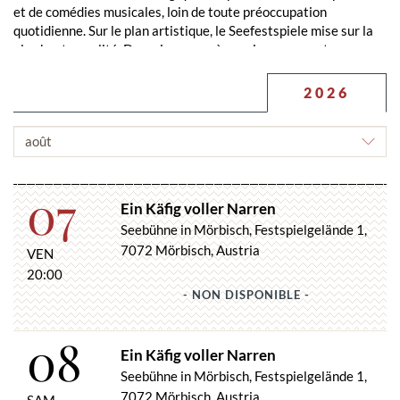
et de comédies musicales, loin de toute préoccupation
quotidienne. Sur le plan artistique, le Seefestspiele mise sur la
plus haute qualité. Des mises en scène soigneusement conçues,
avec des acteurs de renom, font chaque année salle comble.
2026
Sous réserve de modifications.
CHOISIR
LE
MOIS
07
Ein Käfig voller Narren
Seebühne in Mörbisch, Festspielgelände 1,
7072 Mörbisch, Austria
VEN
20:00
- NON DISPONIBLE -
08
Ein Käfig voller Narren
Seebühne in Mörbisch, Festspielgelände 1,
7072 Mörbisch, Austria