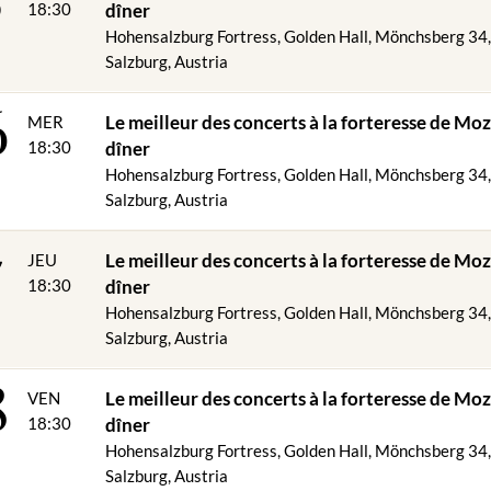
œuf braisée du bétail local sur purée de pommes de terre truffée et 
18:30
dîner
Hohensalzburg Fortress, Golden Hall, Mönchsberg 34
orée poêlée au beurre d'amande avec pommes de terre au romarin
Salzburg, Austria
6
gs de Salzbourg"
Le meilleur des concerts à la forteresse de Moz
MER
de, nous nous ferons un plaisir de vous servir un menu végétarien.
18:30
dîner
Hohensalzburg Fortress, Golden Hall, Mönchsberg 34
Salzburg, Austria
 VIP dorée incluse dans le prix :
7
Le meilleur des concerts à la forteresse de Moz
JEU
t descente Festungsbahn
VIP
18:30
dîner
 avec siège côté fenêtre - par beau temps et conditions météorologiqu
Hohensalzburg Fortress, Golden Hall, Mönchsberg 34
ique
Salzburg, Austria
le de 0,375 l de vin rouge ou blanc / 1 bouteille de 0,33 l d'eau minéral
8
e la forteresse Best of Mozart (places numérotées dans les rangées
Le meilleur des concerts à la forteresse de Moz
VEN
u programme du soir
de vin mousseux pendant la pause concert
18:30
dîner
Hohensalzburg Fortress, Golden Hall, Mönchsberg 34
nts de menu réservés !
Salzburg, Austria