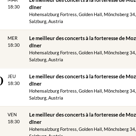
8
s le prix:
18:30
dîner
t descente Festungsbahn
Hohensalzburg Fortress, Golden Hall, Mönchsberg 34
rs boissons)
Salzburg, Austria
ur concert de la forteresse de Mozart
9
Le meilleur des concerts à la forteresse de Moz
MER
nts de menu réservés !
18:30
dîner
Hohensalzburg Fortress, Golden Hall, Mönchsberg 34
IP & CONCERT
Salzburg, Austria
0
er Jourgebäck avec deux types de tartinade
Le meilleur des concerts à la forteresse de Moz
JEU
 de boeuf aux boulettes
18:30
dîner
Hohensalzburg Fortress, Golden Hall, Mönchsberg 34
œuf braisée du bétail local sur purée de pommes de terre truffée et 
Salzburg, Austria
orée poêlée au beurre d'amande avec pommes de terre au romarin
Le meilleur des concerts à la forteresse de Moz
VEN
gs de Salzbourg"
18:30
dîner
Hohensalzburg Fortress, Golden Hall, Mönchsberg 34
Salzburg, Austria