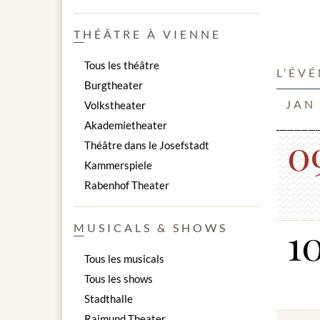
unique su
moment fo
THÉÂTRE À VIENNE
Les œuvre
Tous les théâtre
L’ÉV
solistes 
Burgtheater
JAN
Volkstheater
Akademietheater
0
Extrait 
Théâtre dans le Josefstadt
Kammerspiele
Ensemble
Rabenhof Theater
W. A. ​​
W. A. ​​M
1
W. A. ​​M
MUSICALS & SHOWS
W. A. ​​
J. HAYDN
Tous les musicals
A. DVORA
Tous les shows
A. DVORA
Stadthalle
J. STRAUS
et beauc
Raimund Theater