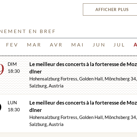
concert, au-dess
r la ville de Salzbourg et ses environs. Assister à un concert de la fo
AFFICHER PLUS
rt de votre visite à Salzbourg.
s les plus populaires de Mozart et Strauss ainsi que d'autres grands
ÉNEMENT EN BREF
de renommée internationale.
FEV
MAR
AVR
MAI
JUN
JUL
9
du programme :
Le meilleur des concerts à la forteresse de Moz
DIM
 Mozart de Salzbourg
18:30
dîner
Hohensalzburg Fortress, Golden Hall, Mönchsberg 34
MOZART : « UN PEU DE MUSIQUE DE NUIT »
Salzburg, Austria
OZART : Quintette de clarinettes
0
OZART : quatuor avec piano
Le meilleur des concerts à la forteresse de Moz
LUN
MOZART : Divertimento de Salzbourg
 : Quatuor Impérial
18:30
dîner
K : quatuor américain
Hohensalzburg Fortress, Golden Hall, Mönchsberg 34
K : Valse
Salzburg, Austria
S : Valse, polka
oup plus