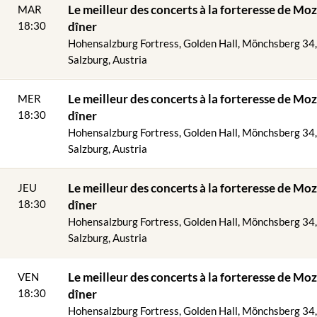
Le meilleur des concerts à la forteresse de Moz
MAR
 concert : environ 1h30
18:30
dîner
Hohensalzburg Fortress, Golden Hall, Mönchsberg 34
Salzburg, Austria
Le meilleur des concerts à la forteresse de Moz
MER
r ou salle d'armes
 Château
18:30
dîner
 des conditions structurelles, le Golden Hall n'est adapté que dans u
Hohensalzburg Fortress, Golden Hall, Mönchsberg 34
Salzburg, Austria
niculaire & forteresse gratuite à partir d'1h avant le début du concer
Le meilleur des concerts à la forteresse de Moz
JEU
& CONCERT
18:30
dîner
Hohensalzburg Fortress, Golden Hall, Mönchsberg 34
linaire et musical au-dessus des toits de la ville - plus qu'un concert !
Salzburg, Austria
4
-concert de Salzbourg Mozart au restaurant Panorama de la forteres
Le meilleur des concerts à la forteresse de Moz
VEN
ble. La soirée commence au-dessus des toits de la ville avec un dîner 
t. La vue imprenable sur la ville de Salzbourg et les montagnes maje
18:30
dîner
 pourrait pas être plus belle. Comme point culminant, le dîner VIP /
Hohensalzburg Fortress, Golden Hall, Mönchsberg 34