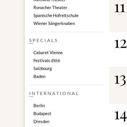
11
Ronacher Theater
Durée du
Spanische Hofreitschule
Wiener Sängerknaben
Lieux :
12
Salle d'o
SPECIALS
Salle du
En raison
Cabaret Vienne
Festivals d'été
Entrée fu
Salzbourg
13
Baden
DÎNER 
INTERNATIONAL
Plaisir cu
1
Le dîner
Berlin
incompara
Budapest
restauran
Dresden
Mozart ne