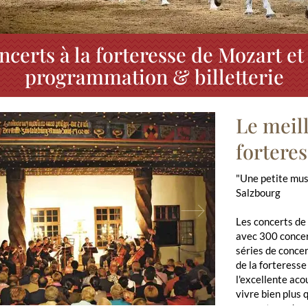
ncerts à la forteresse de Mozart et 
programmation & billetterie
Le meill
fortere
"Une petite musi
Salzbourg
ious
Next
Les concerts de
avec 300 concer
séries de conce
de la forteresse
l'excellente aco
vivre bien plus 