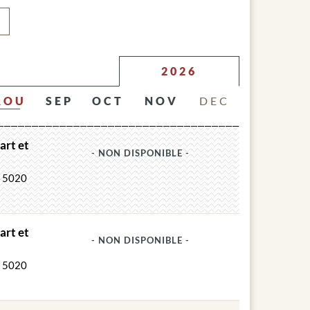
us de la ville, vous avez une vue incomparable et
rteresse sera une expérience inoubliable et un
 maîtres de la musique sont interprétées par des
2026
AOU
SEP
OCT
NOV
DEC
art et
- NON DISPONIBLE -
, 5020
art et
- NON DISPONIBLE -
, 5020