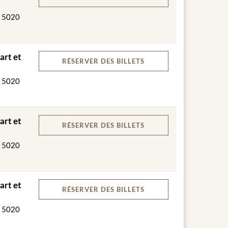
légumes de saison
, 5020
art et
RÉSERVER
DES BILLETS
, 5020
art et
RÉSERVER
DES BILLETS
es favorables, le dîner VIP est servi sur la terrasse
, 5020
e / 1 café
 1-6 Golden Hall / rangées 1-7 Wappensaal)
art et
RÉSERVER
DES BILLETS
, 5020