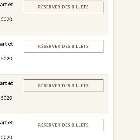
art et
RÉSERVER
DES BILLETS
, 5020
art et
RÉSERVER
DES BILLETS
ne mesure limitée aux personnes à mobilité réduite.
, 5020
t.
art et
RÉSERVER
DES BILLETS
, 5020
se de Hohensalzburg est un moment fort unique et
art et
de 3 plats sélectionné dans les plus belles salles du
RÉSERVER
DES BILLETS
stueuses entourant le paysage autour de la ville de
 dîner VIP Golden sur la terrasse panoramique est
, 5020