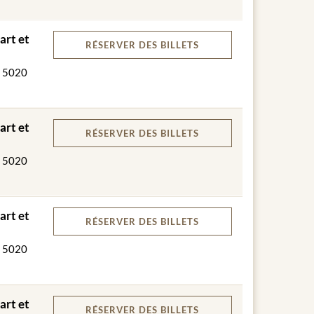
art et
RÉSERVER
DES BILLETS
, 5020
iques sont favorables, le dîner VIP sera servi sur la
art et
 1-6 Golden Hall / rangées 1-7 Wappensaal)
RÉSERVER
DES BILLETS
, 5020
art et
RÉSERVER
DES BILLETS
, 5020
art et
RÉSERVER
DES BILLETS