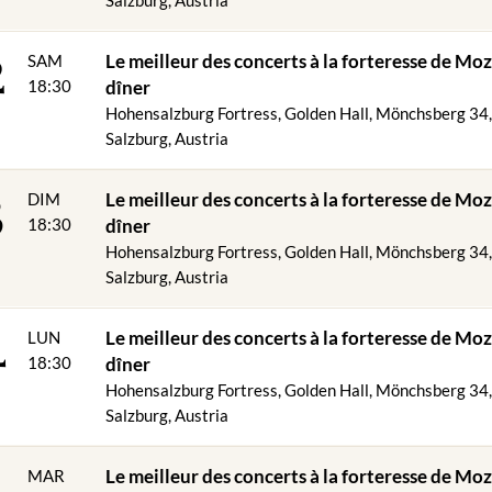
de, nous nous ferons un plaisir de vous servir un menu végétarien.
2
Le meilleur des concerts à la forteresse de Moz
SAM
ns la catégorie de prix VIP :
18:30
dîner
Hohensalzburg Fortress, Golden Hall, Mönchsberg 34
t descente Festungsbahn
Salzburg, Austria
 (hors boissons) - si le temps est clément et les conditions météorolog
3
 panoramique
Le meilleur des concerts à la forteresse de Moz
DIM
e la forteresse Best of Mozart (places numérotées dans les rangées
u programme du soir
18:30
dîner
de vin mousseux pendant la pause concert
Hohensalzburg Fortress, Golden Hall, Mönchsberg 34
Salzburg, Austria
nts de menu réservés !
4
Le meilleur des concerts à la forteresse de Moz
LUN
IP & CONCERT D'OR
18:30
dîner
Hohensalzburg Fortress, Golden Hall, Mönchsberg 34
er Jourgebäck avec deux types de tartinade
Salzburg, Austria
5
 de boeuf aux boulettes
Le meilleur des concerts à la forteresse de Moz
MAR