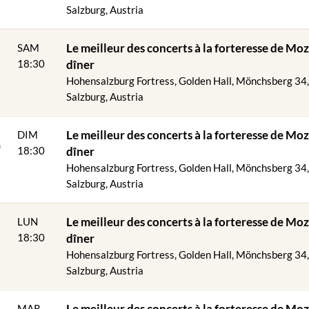
 invités du dîner VIP / dîner VIP Golden & concert de Mozart, si le te
Salzburg, Austria
ue.
Le meilleur des concerts à la forteresse de Moz
SAM
vice spécial pour vous :
dividuelles au dîner au restaurant de la forteresse !
18:30
dîner
s sont attribuées en fonction du nombre de personnes réservées.
Hohensalzburg Fortress, Golden Hall, Mönchsberg 34
Salzburg, Austria
uite le concert Mozart - Strauss dans les salles historiques et magnif
6
esse de Salzbourg.
Le meilleur des concerts à la forteresse de Moz
DIM
Salzburger Jour avec deux types de pâte à tartiner
18:30
dîner
Hohensalzburg Fortress, Golden Hall, Mönchsberg 34
e tomates aux boulettes de violon
Salzburg, Austria
de poulet au maïs farcie de farce aux herbes sur légumes de saison et
Le meilleur des concerts à la forteresse de Moz
LUN
 de Mozart"
18:30
dîner
Hohensalzburg Fortress, Golden Hall, Mönchsberg 34
de, nous nous ferons un plaisir de vous servir un menu végétarien.
Salzburg, Austria
Le meilleur des concerts à la forteresse de Moz
MAR