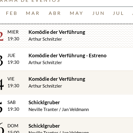
FEB
MAR
ABR
MAY
JUN
JUL
2
Komödie der Verführung
MIER
19:30
Arthur Schnitzler
3
Komödie der Verführung - Estreno
JUE
19:30
Arthur Schnitzler
4
Komödie der Verführung
VIE
19:30
Arthur Schnitzler
5
Schicklgruber
SAB
19:30
Neville Tranter / Jan Veldmann
6
Schicklgruber
DOM
15:00
Neville Tranter / Jan Veldmann