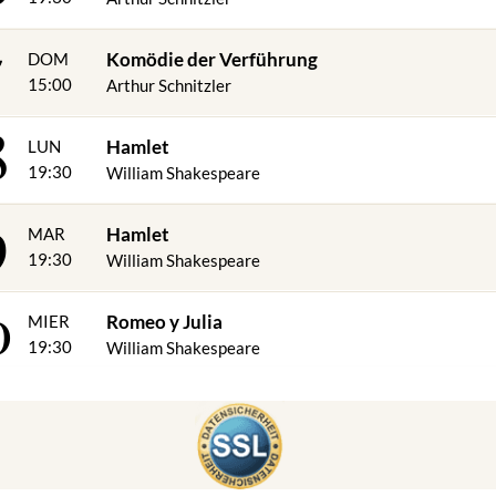
7
Komödie der Verführung
DOM
15:00
Arthur Schnitzler
8
Hamlet
LUN
19:30
William Shakespeare
9
Hamlet
MAR
19:30
William Shakespeare
0
Romeo y Julia
MIER
19:30
William Shakespeare