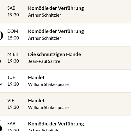
9
Komödie der Verführung
SAB
19:30
Arthur Schnitzler
0
Komödie der Verführung
DOM
15:00
Arthur Schnitzler
3
Die schmutzigen Hände
MIER
19:30
Jean-Paul Sartre
4
Hamlet
JUE
19:30
William Shakespeare
5
Hamlet
VIE
19:30
William Shakespeare
6
Komödie der Verführung
SAB
19:30
Arthur Schnitzler