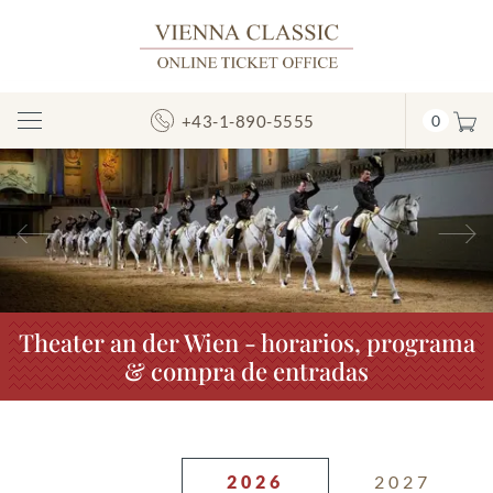
+43-1-890-5555
0
Mostrar/ocultar
la
navegación
Anterior
S
Theater an der Wien - horarios, programa
& compra de entradas
2026
2027