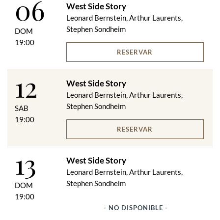
06
amigo matando a Bernardo, el hermano de su amante. María,
West Side Story
que todavía ama a Tony, acepta huir con él. Pero Tony recibe un
Leonard Bernstein, Arthur Laurents,
mensaje falso diciendo que María está muerta...
Stephen Sondheim
DOM
19:00
Se llama la atención, especialmente a las familias, sobre el
RESERVAR
hecho de que West Side Story contiene representaciones de
violencia y violencia sexual.
12
West Side Story
Sujeto a cambios.
Leonard Bernstein, Arthur Laurents,
Stephen Sondheim
SAB
19:00
RESERVAR
13
West Side Story
Leonard Bernstein, Arthur Laurents,
Stephen Sondheim
DOM
19:00
- NO DISPONIBLE -