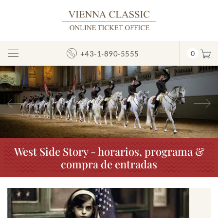
+43-1-890-5555
0
Mostrar/ocultar
la
navegación
Anterior
S
West Side Story - horarios, programa &
compra de entradas