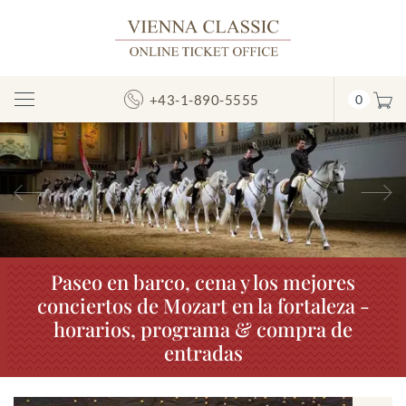
+43-1-890-5555
0
Mostrar/ocultar
la
navegación
Anterior
S
Paseo en barco, cena y los mejores
conciertos de Mozart en la fortaleza -
horarios, programa & compra de
entradas