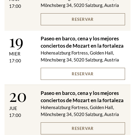
temperatura adecuada en la terraza panorámica del
Mönchsberg 34, 5020 Salzburg, Austria
17:00
restaurante
Lo mejor de Mozart Fortaleza Concierto Categoría 1
programa de la tarde
RESERVAR
1 copa de vino espumoso durante la pausa del concierto
19
Paseo en barco, cena y los mejores
abril, septiembre, octubre
conciertos de Mozart en la fortaleza
16:00 Paseo en barco Tour 1
Hohensalzburg Fortress, Golden Hall,
MIER
a partir de las 17:30 subida y bajada en Festungsbahn
Mönchsberg 34, 5020 Salzburg, Austria
17:00
18:00 Cena/VIP-Cena (sin bebidas)
20:00 Concierto Best of Mozart Fortress
RESERVAR
mayo Junio ​​Julio Agosto
20
17:00 Paseo en barco Tour 1
Paseo en barco, cena y los mejores
a partir de las 18:00 subida y bajada del teleférico de la
conciertos de Mozart en la fortaleza
Fortaleza
Hohensalzburg Fortress, Golden Hall,
18:30 Cena/VIP-Cena (sin bebidas)
JUE
20:30 Concierto Best of Mozart Fortress
Mönchsberg 34, 5020 Salzburg, Austria
17:00
RESERVAR
Paseo en barco: aproximadamente 40 minutos