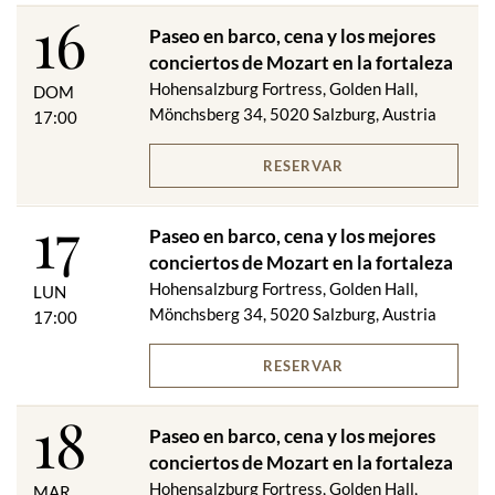
Sopa de vino blanco con almendras Marcona tostadas
16
****
Paseo en barco, cena y los mejores
Costillar de ternera local cocinado al vacío sobre guisantes
conciertos de Mozart en la fortaleza
trufados - puré de patata y tomate de Roma a la plancha
Hohensalzburg Fortress, Golden Hall,
DOM
O
Mönchsberg 34, 5020 Salzburg, Austria
17:00
Trucha dorada de Salzburgo "Müllerin Art" con patatas al
romero
RESERVAR
****
"Albóndigas de Salzburgo"
17
Paseo en barco, cena y los mejores
Previa solicitud, también estaremos encantados de servirle un
conciertos de Mozart en la fortaleza
menú vegetariano.
Hohensalzburg Fortress, Golden Hall,
LUN
¡Cambios de menú reservados!
Mönchsberg 34, 5020 Salzburg, Austria
17:00
Incluido en el precio:
RESERVAR
Paseo en barco 1
18
Festungsbahn (ascenso y descenso)
Paseo en barco, cena y los mejores
Cena VIP (bebidas no incluidas) en el restaurante panorámico
conciertos de Mozart en la fortaleza
de la Fortaleza de Hohensalzburg - si el tiempo lo permite y la
Hohensalzburg Fortress, Golden Hall,
MAR