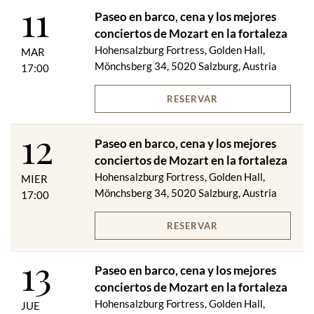
orquesta de cámara con tradición, altamente profesional y
11
solicitada internacionalmente, toca en elencos de diferentes
Paseo en barco, cena y los mejores
tamaños, especialmente los tesoros musicales de Wolfgang
conciertos de Mozart en la fortaleza
Amadeus Mozart y Johann Strauss.
Hohensalzburg Fortress, Golden Hall,
MAR
Mönchsberg 34, 5020 Salzburg, Austria
17:00
W. A. ​​MOZART: "UNA PEQUEÑA MÚSICA NOCTURNA"
WA MOZART: Sinfonía K. 138
RESERVAR
WA MOZART: Concierto para piano
JS BACH: Concierto para 2 violines
12
J. STRAUSS: vals, polca
Paseo en barco, cena y los mejores
A. VIVALDI: Las cuatro estaciones
conciertos de Mozart en la fortaleza
A. DVORAK: Vals
Hohensalzburg Fortress, Golden Hall,
MIER
¡Sujeto a cambios de programa!
Mönchsberg 34, 5020 Salzburg, Austria
17:00
CENA:
RESERVAR
Pasteles de la jornada de Salzburgo con dos pastas para untar
diferentes
13
***
Paseo en barco, cena y los mejores
Consomé de ternera con albóndigas
conciertos de Mozart en la fortaleza
***
Hohensalzburg Fortress, Golden Hall,
JUE
Suprema de pechuga de pollo de cebada sobre arroz de verduras