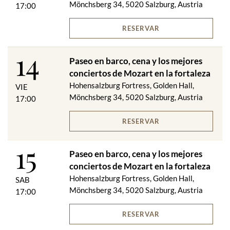
Mönchsberg 34, 5020 Salzburg, Austria
17:00
con salsa de frutas
***
RESERVAR
postre mozart
14
Si lo solicita, estaremos encantados de servirle un menú
Paseo en barco, cena y los mejores
vegetariano.
conciertos de Mozart en la fortaleza
Incluido en el precio:
Hohensalzburg Fortress, Golden Hall,
VIE
Mönchsberg 34, 5020 Salzburg, Austria
17:00
Paseo en barco 1
Festungsbahn (ascenso y descenso)
RESERVAR
Cena (bebidas no incluidas) en el restaurante panorámico de la
fortaleza de Hohensalzburg
15
Lo mejor de Mozart Fortaleza Concierto Categoría 1
Paseo en barco, cena y los mejores
conciertos de Mozart en la fortaleza
¡Cambios de menú reservados!
Hohensalzburg Fortress, Golden Hall,
SAB
Mönchsberg 34, 5020 Salzburg, Austria
CENA VIP:
17:00
Pasteles de la jornada de Salzburgo con dos pastas para untar
diferentes
RESERVAR
****