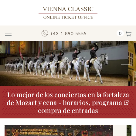
+43-1-890-5555
0
Mostrar/ocultar
la
navegación
Anterior
S
Lo mejor de los conciertos en la fortaleza
de Mozart y cena - horarios, programa &
compra de entradas