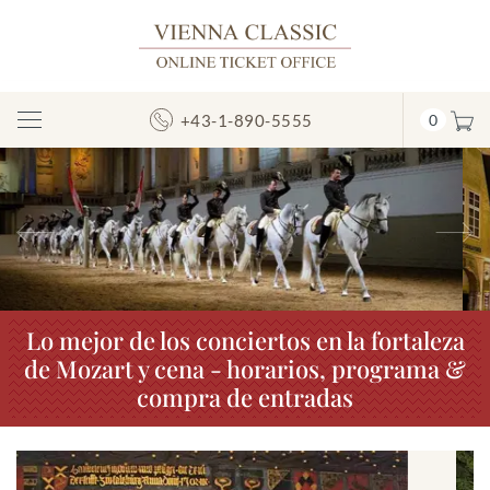
+43-1-890-5555
0
Mostrar/ocultar
la
navegación
Anterior
S
Lo mejor de los conciertos en la fortaleza
de Mozart y cena - horarios, programa &
compra de entradas