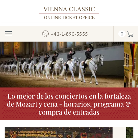
+43-1-890-5555
0
Mostrar/ocultar
la
navegación
Anterior
S
Lo mejor de los conciertos en la fortaleza
de Mozart y cena - horarios, programa &
compra de entradas