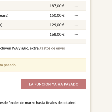
187,00 €
---
years)
150,00 €
---
s)
129,00 €
---
168,00 €
---
ncluyen IVA y agio, extra
gastos de envío
ha pasado.
LA FUNCIÓN YA HA PASADO
esde finales de marzo hasta finales de octubre!