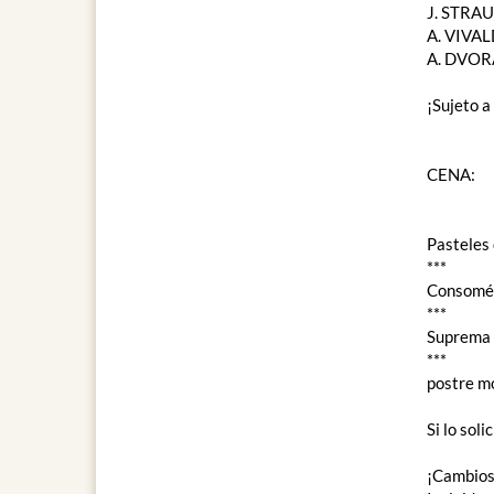
J. STRAUS
A. VIVAL
A. DVORA
¡Sujeto 
CENA:
Pasteles 
***
Consomé 
***
Suprema d
***
postre m
Si lo sol
¡Cambios