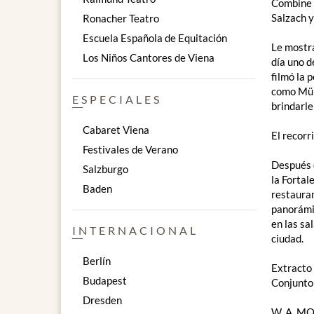
Combine u
Salzach y
Ronacher Teatro
Escuela Española de Equitación
Le mostra
Los Niños Cantores de Viena
día uno d
filmó la 
como Müll
ESPECIALES
brindarle
Cabaret Viena
El recorr
Festivales de Verano
Después d
Salzburgo
la Fortal
Baden
restauran
panorámic
en las sa
INTERNACIONAL
ciudad.
Berlín
Extracto
Budapest
Conjunto
Dresden
W. A. ​