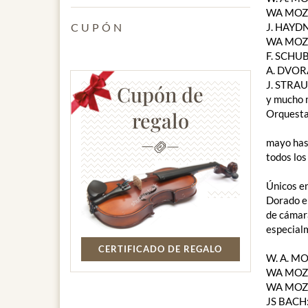
WA MOZAR
CUPÓN
J. HAYDN
WA MOZAR
F. SCHUB
A. DVORA
J. STRAUS
Cupón de
y mucho
regalo
Orquesta
mayo has
todos los
Únicos en
Dorado e
de cámara
especial
CERTIFICADO DE REGALO
W. A. ​
WA MOZAR
WA MOZAR
JS BACH: 