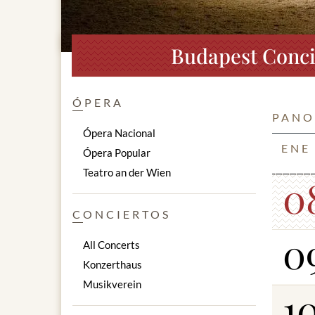
Budapest Conci
ÓPERA
PANO
Ópera Nacional
ENE
Ópera Popular
Teatro an der Wien
0
CONCIERTOS
0
All Concerts
Konzerthaus
Musikverein
1