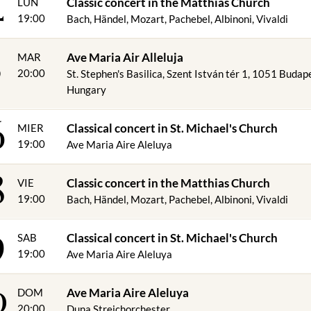
4
Classic concert in the Matthias Church
LUN
19:00
Bach, Händel, Mozart, Pachebel, Albinoni, Vivaldi
5
Ave Maria Air Alleluja
MAR
20:00
St. Stephen's Basilica, Szent István tér 1, 1051 Budap
Hungary
6
Classical concert in St. Michael's Church
MIER
19:00
Ave Maria Aire Aleluya
8
Classic concert in the Matthias Church
VIE
19:00
Bach, Händel, Mozart, Pachebel, Albinoni, Vivaldi
9
Classical concert in St. Michael's Church
SAB
19:00
Ave Maria Aire Aleluya
0
Ave Maria Aire Aleluya
DOM
20:00
Duna Streichorchester