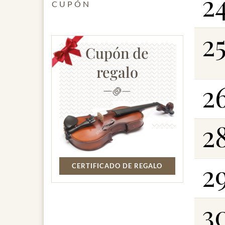
2
CUPÓN
2
Cupón de
regalo
2
2
2
CERTIFICADO DE REGALO
3