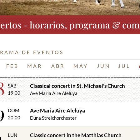
ertos - horarios, programa & com
RAMA DE EVENTOS
FEB
MAR
ABR
MAY
JUN
JUL
8
Classical concert in St. Michael's Church
SAB
19:00
Ave Maria Aire Aleluya
9
Ave Maria Aire Aleluya
DOM
20:00
Duna Streichorchester
0
Classic concert in the Matthias Church
LUN