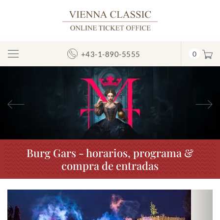
+43-1-890-5555
0
Mostrar/ocultar
la
navegación
Anterior
S
Burg Gars - horarios, programa &
compra de entradas