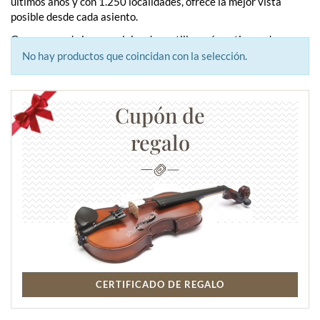
últimos años y con 1.250 localidades, ofrece la mejor vista
posible desde cada asiento.
Gars es uno de los complejos de castillos más antiguos de
Austria. Construido en el siglo XI, conserva el estilo de los
No hay productos que coincidan con la selección.
antiguos castillos con murallas. No existen registros detallados
de sus orígenes exactos. Lo que sí se sabe es que la dinastía
Babenberg estableció una de sus sedes en Gars, aunque el
Cupón de
"periodo Babenberg en Gars" sólo duró unas décadas, ya que se
nombraron castellanos para administrar el castillo bajo
regalo
Leopoldo III.
CERTIFICADO DE REGALO